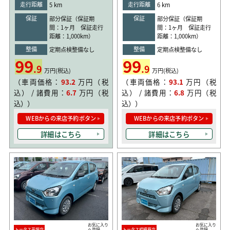
走行距離
走行距離
5 km
6 km
保証
保証
部分保証（保証期
部分保証（保証期
間：1ヶ月 保証走行
間：1ヶ月 保証走行
距離：1,000km）
距離：1,000km）
整備
整備
定期点検整備なし
定期点検整備なし
99
99
.9
.9
万円(税込)
万円(税込)
（車両価格：
93.2
万円（税
（車両価格：
93.1
万円（税
込） / 諸費用：
6.7
万円（税
込） / 諸費用：
6.8
万円（税
込））
込））
WEBからの来店予約ボタン
WEBからの来店予約ボタン
詳細はこちら
詳細はこちら
お気に入り
お気に入り
トータス平塚店
へ登録
トータス相模原店
へ登録