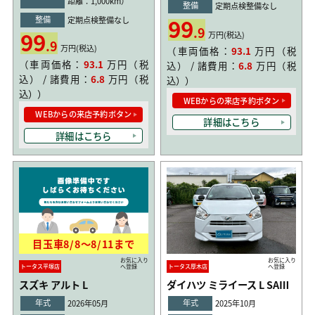
距離：1,000km）
整備
定期点検整備なし
99
整備
定期点検整備なし
.9
99
万円(税込)
.9
万円(税込)
（車両価格：
93.1
万円（税
（車両価格：
93.1
万円（税
込） / 諸費用：
6.8
万円（税
込） / 諸費用：
6.8
万円（税
込））
込））
WEBからの来店予約ボタン
WEBからの来店予約ボタン
詳細はこちら
詳細はこちら
目玉車
8/8
〜
8/11
まで
お気に入り
お気に入り
トータス平塚店
へ登録
トータス厚木店
へ登録
スズキ アルト L
ダイハツ ミライース L SAⅢ
年式
年式
2026年05月
2025年10月