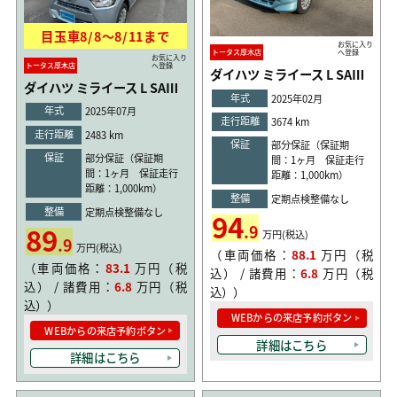
目玉車
8/8
〜
8/11
まで
お気に入り
トータス厚木店
へ登録
お気に入り
トータス厚木店
へ登録
ダイハツ ミライース L SAⅢ
ダイハツ ミライース L SAⅢ
年式
2025年02月
年式
2025年07月
走行距離
3674 km
走行距離
2483 km
保証
部分保証（保証期
保証
部分保証（保証期
間：1ヶ月 保証走行
間：1ヶ月 保証走行
距離：1,000km）
距離：1,000km）
整備
定期点検整備なし
整備
定期点検整備なし
94
89
.9
万円(税込)
.9
万円(税込)
（車両価格：
88.1
万円（税
（車両価格：
83.1
万円（税
込） / 諸費用：
6.8
万円（税
込） / 諸費用：
6.8
万円（税
込））
込））
WEBからの来店予約ボタン
WEBからの来店予約ボタン
詳細はこちら
詳細はこちら