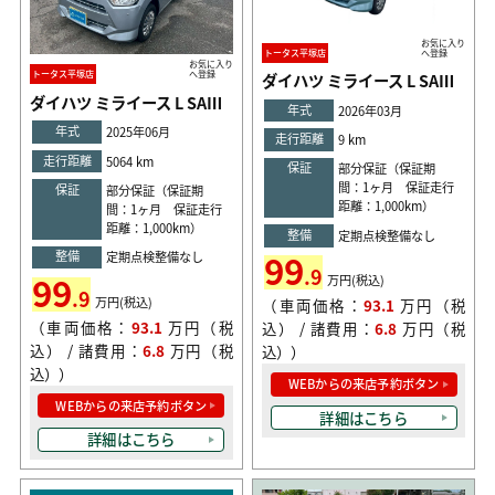
お気に入り
トータス平塚店
へ登録
お気に入り
トータス平塚店
へ登録
ダイハツ ミライース L SAⅢ
ダイハツ ミライース L SAⅢ
年式
2026年03月
年式
2025年06月
走行距離
9 km
走行距離
5064 km
保証
部分保証（保証期
間：1ヶ月 保証走行
保証
部分保証（保証期
距離：1,000km）
間：1ヶ月 保証走行
距離：1,000km）
整備
定期点検整備なし
99
整備
定期点検整備なし
.9
99
万円(税込)
.9
万円(税込)
（車両価格：
93.1
万円（税
（車両価格：
93.1
万円（税
込） / 諸費用：
6.8
万円（税
込） / 諸費用：
6.8
万円（税
込））
込））
WEBからの来店予約ボタン
WEBからの来店予約ボタン
詳細はこちら
詳細はこちら