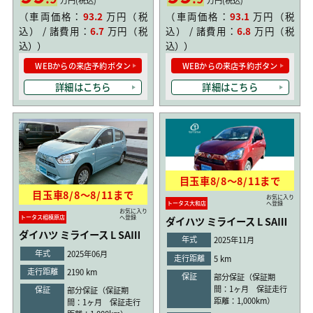
万円(税込)
万円(税込)
（車両価格：
93.2
万円（税
（車両価格：
93.1
万円（税
込） / 諸費用：
6.7
万円（税
込） / 諸費用：
6.8
万円（税
込））
込））
WEBからの来店予約ボタン
WEBからの来店予約ボタン
詳細はこちら
詳細はこちら
目玉車
8/8
〜
8/11
まで
目玉車
8/8
〜
8/11
まで
お気に入り
トータス大和店
へ登録
お気に入り
トータス相模原店
へ登録
ダイハツ ミライース L SAⅢ
ダイハツ ミライース L SAⅢ
年式
2025年11月
年式
2025年06月
走行距離
5 km
走行距離
2190 km
保証
部分保証（保証期
間：1ヶ月 保証走行
保証
部分保証（保証期
距離：1,000km）
間：1ヶ月 保証走行