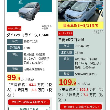
目玉車
8/8
〜
8/11
まで
お気に入り
トータス厚木店
へ登録
お気に入り
トータス厚木店
へ登録
ダイハツ ミライース L SAⅢ
三菱 eKワゴン M
年式
2025年10月
年式
2025年03月
走行距離
8 km
走行距離
18 km
保証
部分保証（保証期
間：1ヶ月 保証走行
保証
部分保証（保証期
距離：1,000km）
間：1ヶ月 保証走行
距離：1,000km）
整備
定期点検整備なし
99
整備
定期点検整備なし
.9
109
万円(税込)
.9
万円(税込)
（車両価格：
93.1
万円（税
（車両価格：
102.8
万円（税
込） / 諸費用：
6.8
万円（税
込） / 諸費用：
7.1
万円（税
込））
込））
WEBからの来店予約ボタン
WEBからの来店予約ボタン
詳細はこちら