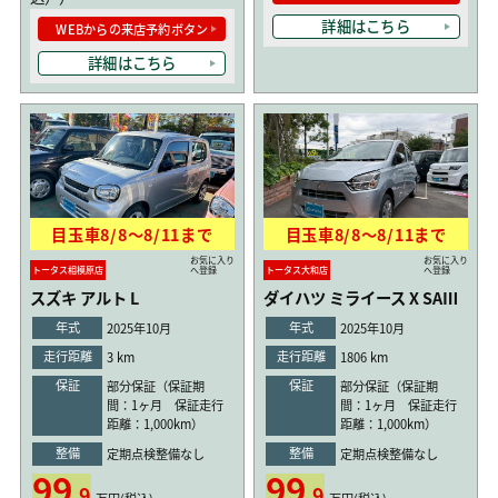
詳細はこちら
WEBからの来店予約ボタン
詳細はこちら
目玉車
8/8
〜
8/11
まで
目玉車
8/8
〜
8/11
まで
お気に入り
お気に入り
トータス相模原店
へ登録
トータス大和店
へ登録
スズキ アルト L
ダイハツ ミライース X SAⅢ
年式
年式
2025年10月
2025年10月
走行距離
走行距離
3 km
1806 km
保証
保証
部分保証（保証期
部分保証（保証期
間：1ヶ月 保証走行
間：1ヶ月 保証走行
距離：1,000km）
距離：1,000km）
整備
整備
定期点検整備なし
定期点検整備なし
99
99
.9
.9