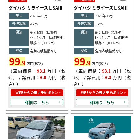
ダイハツ ミライース L SAⅢ
ダイハツ ミライース L SAⅢ
年式
年式
2025年10月
2026年03月
走行距離
走行距離
9 km
7 km
保証
保証
部分保証（保証期
部分保証（保証期
間：1ヶ月 保証走行
間：1ヶ月 保証走行
距離：1,000km）
距離：1,000km）
整備
整備
定期点検整備なし
定期点検整備なし
99
99
.9
.9
万円(税込)
万円(税込)
（車両価格：
93.1
万円（税
（車両価格：
93.1
万円（税
込） / 諸費用：
6.8
万円（税
込） / 諸費用：
6.8
万円（税
込））
込））
WEBからの来店予約ボタン
WEBからの来店予約ボタン
詳細はこちら
詳細はこちら