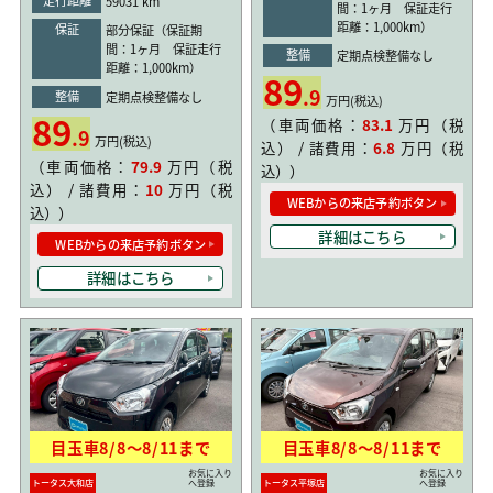
59031 km
間：1ヶ月 保証走行
距離：1,000km）
保証
部分保証（保証期
間：1ヶ月 保証走行
整備
定期点検整備なし
距離：1,000km）
89
.9
整備
定期点検整備なし
万円(税込)
89
（車両価格：
83.1
万円（税
.9
万円(税込)
込） / 諸費用：
6.8
万円（税
（車両価格：
79.9
万円（税
込））
込） / 諸費用：
10
万円（税
WEBからの来店予約ボタン
込））
詳細はこちら
WEBからの来店予約ボタン
詳細はこちら
目玉車
8/8
〜
8/11
まで
目玉車
8/8
〜
8/11
まで
お気に入り
お気に入り
トータス大和店
へ登録
トータス平塚店
へ登録