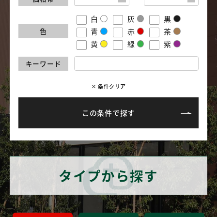
白
灰
黒
色
青
赤
茶
黄
緑
紫
キーワード
× 条件クリア
タイプから探す