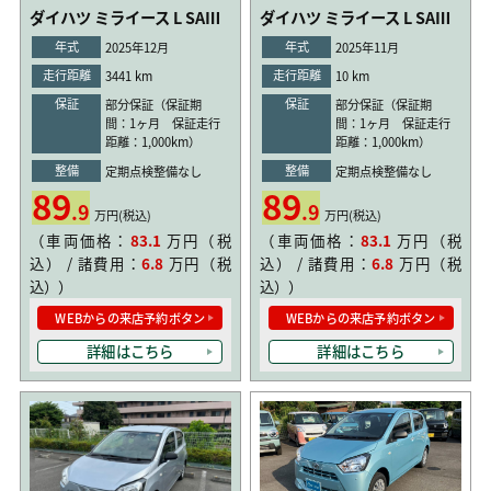
ダイハツ ミライース L SAⅢ
ダイハツ ミライース L SAⅢ
年式
年式
2025年12月
2025年11月
走行距離
走行距離
3441 km
10 km
保証
保証
部分保証（保証期
部分保証（保証期
間：1ヶ月 保証走行
間：1ヶ月 保証走行
距離：1,000km）
距離：1,000km）
整備
整備
定期点検整備なし
定期点検整備なし
89
89
.9
.9
万円(税込)
万円(税込)
（車両価格：
83.1
万円（税
（車両価格：
83.1
万円（税
込） / 諸費用：
6.8
万円（税
込） / 諸費用：
6.8
万円（税
込））
込））
WEBからの来店予約ボタン
WEBからの来店予約ボタン
詳細はこちら
詳細はこちら