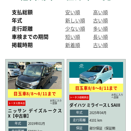
支払総額
安い順
高い順
年式
新しい順
古い順
走行距離
少ない順
多い順
車検までの期間
短い順
長い順
掲載時期
新着順
古い順
目玉車
8/8
〜
8/11
まで
目玉車
8/8
〜
8/11
まで
お気に入り
トータス相模原店
へ登録
お気に入り
トータス厚木店
へ登録
ダイハツ ミライース L SAⅢ
ニッサン デイズルークス
年式
2025年04月
X【中古車】
走行距離
4101 km
年式
2019年01月
保証
部分保証（保証期
走行距離