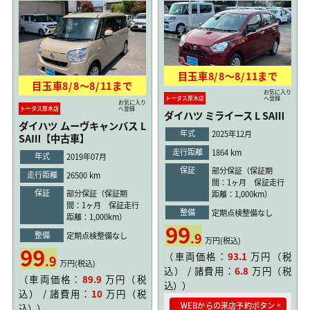
目玉車
8/8
〜
8/11
まで
目玉車
8/8
〜
8/11
まで
お気に入り
トータス厚木店
へ登録
お気に入り
トータス厚木店
へ登録
ダイハツ ミライース L SAⅢ
ダイハツ ムーヴキャンバス L
年式
2025年12月
SAⅢ【中古車】
走行距離
1864 km
年式
2019年07月
保証
部分保証（保証期
走行距離
26500 km
間：1ヶ月 保証走行
保証
部分保証（保証期
距離：1,000km）
間：1ヶ月 保証走行
整備
定期点検整備なし
距離：1,000km）
99
整備
.9
定期点検整備なし
万円(税込)
99
（車両価格：
93.1
万円（税
.9
万円(税込)
込） / 諸費用：
6.8
万円（税
（車両価格：
89.9
万円（税
込））
込） / 諸費用：
10
万円（税
WEBからの来店予約ボタン
込））