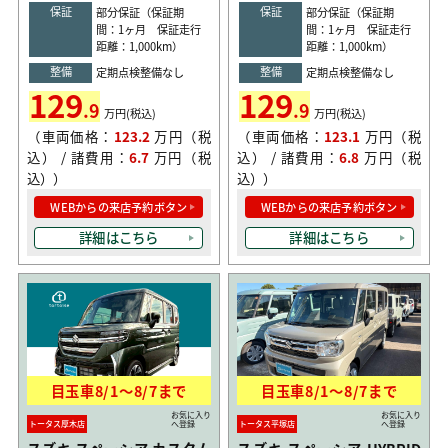
保証
保証
部分保証（保証期
部分保証（保証期
間：1ヶ月 保証走行
間：1ヶ月 保証走行
距離：1,000km）
距離：1,000km）
整備
整備
定期点検整備なし
定期点検整備なし
129
129
.9
.9
万円(税込)
万円(税込)
（車両価格：
123.2
万円（税
（車両価格：
123.1
万円（税
込） / 諸費用：
6.7
万円（税
込） / 諸費用：
6.8
万円（税
込））
込））
WEBからの来店予約ボタン
WEBからの来店予約ボタン
詳細はこちら
詳細はこちら
目玉車
8/1
〜
8/7
まで
目玉車
8/1
〜
8/7
まで
お気に入り
お気に入り
トータス厚木店
へ登録
トータス平塚店
へ登録