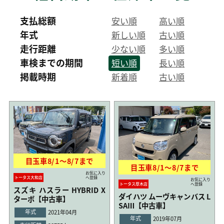
支払総額
安い順
高い順
年式
新しい順
古い順
走行距離
少ない順
多い順
車検までの期間
短い順
長い順
掲載時期
新着順
古い順
目玉車
8/1
〜
8/7
まで
目玉車
8/1
〜
8/7
まで
お気に入り
トータス大和店
へ登録
お気に入り
トータス厚木店
へ登録
スズキ ハスラー HYBRID X
ダイハツ ムーヴキャンバス L
ターボ【中古車】
SAⅢ【中古車】
年式
2021年04月
年式
2019年07月