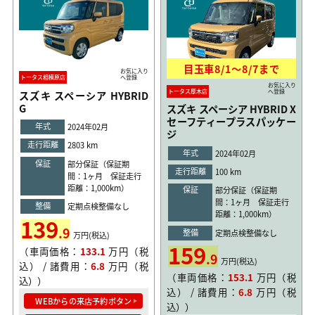
目玉車
8/1
〜
8/7
まで
お気に入り
トータス相模原店
へ登録
お気に入り
トータス厚木店
へ登録
スズキ スペーシア HYBRID
G
スズキ スペーシア HYBRID X
セーフティープラスパッケー
年式
2024年02月
ジ
走行距離
2803 km
年式
2024年02月
保証
部分保証（保証期
走行距離
100 km
間：1ヶ月 保証走行
距離：1,000km）
保証
部分保証（保証期
間：1ヶ月 保証走行
整備
定期点検整備なし
距離：1,000km）
139
.9
整備
定期点検整備なし
万円(税込)
159
（車両価格：
133.1
万円（税
.9
万円(税込)
込） / 諸費用：
6.8
万円（税
（車両価格：
153.1
万円（税
込））
込） / 諸費用：
6.8
万円（税
WEBからの来店予約ボタン
込））