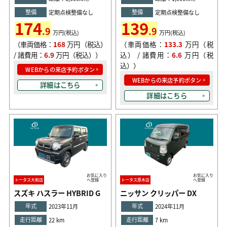
整備
整備
定期点検整備なし
定期点検整備なし
174
139
.9
.9
万円(税込)
万円(税込)
（車両価格：
168
万円（税込）
（車両価格：
133.3
万円（税
/ 諸費用：
6.9
万円（税込））
込） / 諸費用：
6.6
万円（税
込））
WEBからの来店予約ボタン
WEBからの来店予約ボタン
詳細はこちら
詳細はこちら
お気に入り
お気に入り
トータス大和店
へ登録
トータス厚木店
へ登録
スズキ ハスラー HYBRID G
ニッサン クリッパー DX
年式
年式
2023年11月
2024年11月
走行距離
走行距離
22 km
7 km