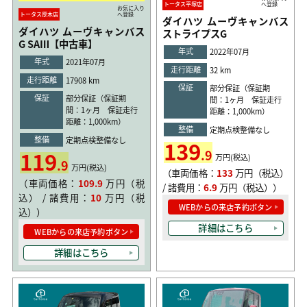
トータス平塚店
へ登録
お気に入り
トータス厚木店
へ登録
ダイハツ ムーヴキャンバス
ダイハツ ムーヴキャンバス
ストライプスG
G SAⅢ【中古車】
年式
2022年07月
年式
2021年07月
走行距離
32 km
走行距離
17908 km
保証
部分保証（保証期
保証
部分保証（保証期
間：1ヶ月 保証走行
間：1ヶ月 保証走行
距離：1,000km）
距離：1,000km）
整備
定期点検整備なし
整備
定期点検整備なし
139
119
.9
万円(税込)
.9
万円(税込)
（車両価格：
133
万円（税込）
（車両価格：
109.9
万円（税
/ 諸費用：
6.9
万円（税込））
込） / 諸費用：
10
万円（税
WEBからの来店予約ボタン
込））
詳細はこちら
WEBからの来店予約ボタン
詳細はこちら