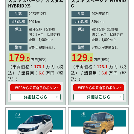
スズキ スペーシア カスタム
スズキ スペーシア HYBRID
HYBRID XS
G
年式
年式
2023年12月
2024年01月
走行距離
走行距離
100 km
3494 km
保証
保証
部分保証（保証期
部分保証（保証期
間：1ヶ月 保証走行
間：1ヶ月 保証走行
距離：1,000km）
距離：1,000km）
整備
整備
定期点検整備なし
定期点検整備なし
179
129
.9
.9
万円(税込)
万円(税込)
（車両価格：
173.1
万円（税
（車両価格：
123.1
万円（税
込） / 諸費用：
6.8
万円（税
込） / 諸費用：
6.8
万円（税
込））
込））
WEBからの来店予約ボタン
WEBからの来店予約ボタン
詳細はこちら
詳細はこちら