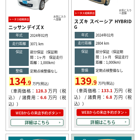
お気に入り
トータス相模原店
へ登録
お気に入り
トータス相模原店
へ登録
スズキ スペーシア HYBRID
G
ニッサン デイズ X
年式
2024年02月
年式
2024年02月
走行距離
2804 km
走行距離
3071 km
保証
部分保証（保証期
保証
部分保証（保証期
間：1ヶ月 保証走行
間：1ヶ月 保証走行
距離：1,000km）
距離：1,000km）
整備
定期点検整備なし
整備
定期点検整備なし
139
134
.9
.9
万円(税込)
万円(税込)
（車両価格：
133.1
万円（税
（車両価格：
128.3
万円（税
込） / 諸費用：
6.8
万円（税
込） / 諸費用：
6.6
万円（税
込））
込））
WEBからの来店予約ボタン
WEBからの来店予約ボタン
詳細はこちら
詳細はこちら