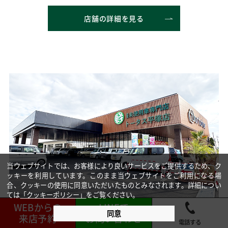
店舗の詳細を見る
当ウェブサイトでは、お客様により良いサービスをご提供するため、ク
ッキーを利用しています。このまま当ウェブサイトをご利用になる場
合、クッキーの使用に同意いただいたものとみなされます。詳細につい
ては
「クッキーポリシー」
をご覧ください。
WEBからの
LINEで
同意
トータス平塚店
来店予約
お問い合わせ
電話する