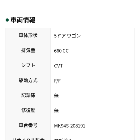
車両情報
車体形状
5ドア ワゴン
排気量
660 CC
シフト
CVT
駆動方式
F/F
記録簿
無
修復歴
無
車台番号
MK94S-208191
リサイクル料金