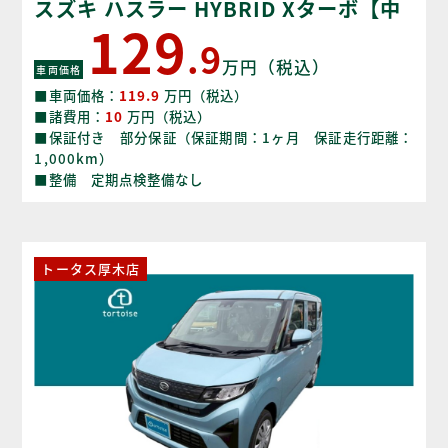
スズキ ハスラー HYBRID Xターボ【中
129
古車】
.9
万円（税込）
車両価格
■車両価格：
119.9
万円（税込）
■諸費用：
10
万円（税込）
■保証付き 部分保証（保証期間：1ヶ月 保証走行距離：
1,000km）
■整備 定期点検整備なし
トータス厚木店