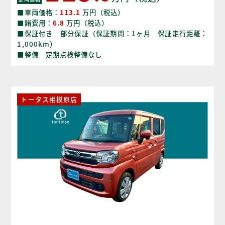
■車両価格：
113.1
万円（税込）
■諸費用：
6.8
万円（税込）
■保証付き 部分保証（保証期間：1ヶ月 保証走行距離：
1,000km）
■整備 定期点検整備なし
トータス相模原店