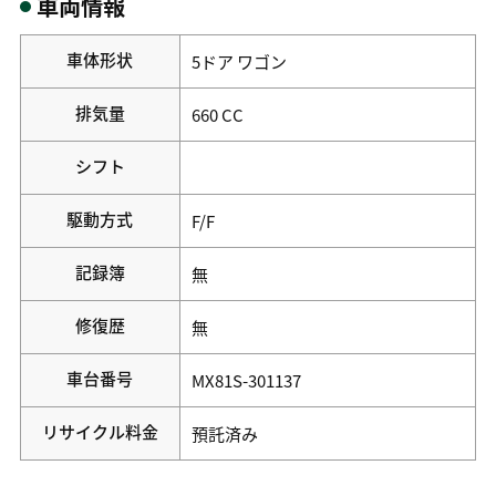
車両情報
車体形状
5ドア ワゴン
排気量
660 CC
シフト
駆動方式
F/F
記録簿
無
修復歴
無
車台番号
MX81S-301137
リサイクル料金
預託済み