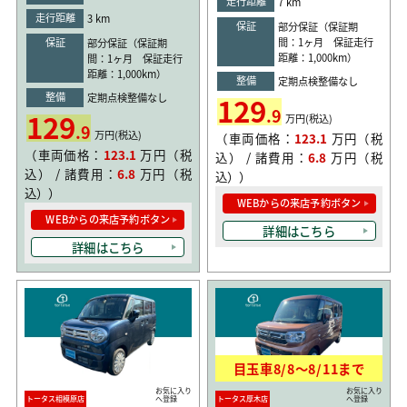
走行距離
7 km
走行距離
3 km
保証
部分保証（保証期
保証
間：1ヶ月 保証走行
部分保証（保証期
距離：1,000km）
間：1ヶ月 保証走行
距離：1,000km）
整備
定期点検整備なし
整備
129
定期点検整備なし
.9
129
万円(税込)
.9
万円(税込)
（車両価格：
123.1
万円（税
（車両価格：
123.1
万円（税
込） / 諸費用：
6.8
万円（税
込） / 諸費用：
6.8
万円（税
込））
込））
WEBからの来店予約ボタン
WEBからの来店予約ボタン
詳細はこちら
詳細はこちら
目玉車
8/8
〜
8/11
まで
お気に入り
お気に入り
トータス相模原店
へ登録
トータス厚木店
へ登録