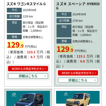
スズキ ワゴンRスマイル G
スズキ スペーシア HYBRID
G
年式
2025年04月
年式
2024年04月
走行距離
1259 km
走行距離
2745 km
保証
部分保証（保証期
間：1ヶ月 保証走行
保証
部分保証（保証期
距離：1,000km）
間：1ヶ月 保証走行
距離：1,000km）
整備
定期点検整備なし
整備
129
定期点検整備なし
.9
129
万円(税込)
.9
万円(税込)
（車両価格：
123.2
万円（税
（車両価格：
123.1
万円（税
込） / 諸費用：
6.7
万円（税
込） / 諸費用：
6.8
万円（税
込））
込））
WEBからの来店予約ボタン
WEBからの来店予約ボタン
詳細はこちら
詳細はこちら