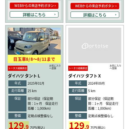
WEBからの来店予約ボタン
WEBからの来店予約ボタン
詳細はこちら
詳細はこちら
目玉車
8/8
〜
8/11
まで
お気に入り
お気に入り
トータス相模原店
へ登録
トータス相模原店
へ登録
ダイハツ タント L
ダイハツ タフト X
年式
年式
2025年01月
2024年09月
走行距離
走行距離
25 km
5 km
保証
保証
部分保証（保証期
部分保証（保証期
間：1ヶ月 保証走行
間：1ヶ月 保証走行
距離：1,000km）
距離：1,000km）
整備
整備
定期点検整備なし
定期点検整備なし
129
129
.9
.9
万円(税込)
万円(税込)