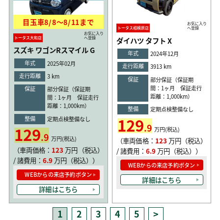
目玉車
8/8
〜
8/11
まで
お気に入り
トータス相模原店
へ登録
お気に入り
トータス大和店
へ登録
ダイハツ タフト X
スズキ ワゴンRスマイル G
年式
2024年12月
年式
2025年02月
走行距離
3913 km
走行距離
3 km
保証
部分保証（保証期
間：1ヶ月 保証走行
保証
部分保証（保証期
距離：1,000km）
間：1ヶ月 保証走行
距離：1,000km）
整備
定期点検整備なし
129
整備
定期点検整備なし
.9
129
万円(税込)
.9
万円(税込)
（車両価格：
123
万円（税込）
（車両価格：
123
万円（税込）
/ 諸費用：
6.9
万円（税込））
/ 諸費用：
6.9
万円（税込））
WEBからの来店予約ボタン
WEBからの来店予約ボタン
詳細はこちら
詳細はこちら
1
2
3
4
5
>