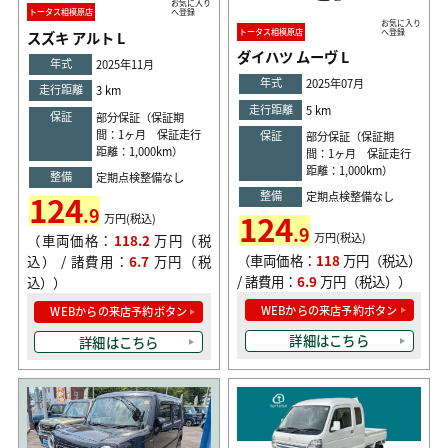
お気に入り
トータス相模原店
へ登録
お気に入り
トータス相模原店
へ登録
スズキ アルト L
ダイハツ ムーヴ L
年式
2025年11月
年式
2025年07月
走行距離
3 km
走行距離
5 km
保証
部分保証（保証期
間：1ヶ月 保証走行
保証
部分保証（保証期
距離：1,000km）
間：1ヶ月 保証走行
距離：1,000km）
整備
定期点検整備なし
124
整備
定期点検整備なし
.9
124
万円(税込)
.9
万円(税込)
（車両価格：
118.2
万円（税
（車両価格：
118
万円（税込）
込） / 諸費用：
6.7
万円（税
/ 諸費用：
6.9
万円（税込））
込））
WEBからの来店予約ボタン
WEBからの来店予約ボタン
詳細はこちら
詳細はこちら