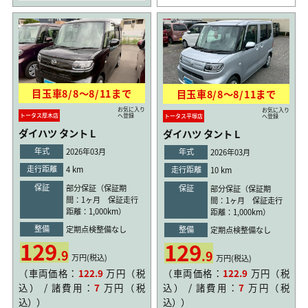
目玉車
8/8
〜
8/11
まで
目玉車
8/8
〜
8/11
まで
お気に入り
お気に入り
トータス厚木店
へ登録
トータス平塚店
へ登録
ダイハツ タント L
ダイハツ タント L
年式
年式
2026年03月
2026年03月
走行距離
走行距離
4 km
10 km
保証
保証
部分保証（保証期
部分保証（保証期
間：1ヶ月 保証走行
間：1ヶ月 保証走行
距離：1,000km）
距離：1,000km）
整備
整備
定期点検整備なし
定期点検整備なし
129
129
.9
.9
万円(税込)
万円(税込)
（車両価格：
122.9
万円（税
（車両価格：
122.9
万円（税
込） / 諸費用：
7
万円（税
込） / 諸費用：
7
万円（税
込））
込））