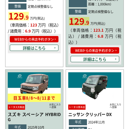
距離：1,000km）
整備
定期点検整備なし
整備
129
定期点検整備なし
.9
129
万円(税込)
.9
万円(税込)
（車両価格：
123
万円（税込）
（車両価格：
123.1
万円（税
/ 諸費用：
6.9
万円（税込））
込） / 諸費用：
6.8
万円（税
WEBからの来店予約ボタン
込））
詳細はこちら
WEBからの来店予約ボタン
詳細はこちら
目玉車
8/8
〜
8/11
まで
お気に入り
お気に入り
トータス大和店
へ登録
トータス厚木店
へ登録
スズキ スペーシア HYBRID
ニッサン クリッパー DX
G
年式
2024年11月
年式
2025年10月