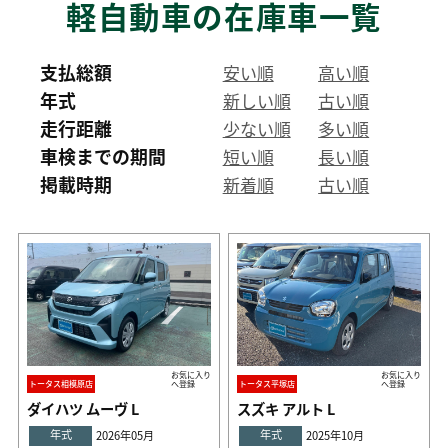
軽自動車の在庫車一覧
支払総額
安い順
高い順
年式
新しい順
古い順
走行距離
少ない順
多い順
車検までの期間
短い順
長い順
掲載時期
新着順
古い順
お気に入り
お気に入り
トータス相模原店
へ登録
トータス平塚店
へ登録
ダイハツ ムーヴ L
スズキ アルト L
年式
年式
2026年05月
2025年10月