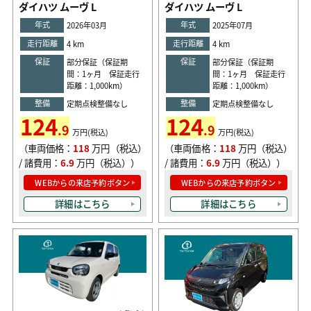
ダイハツ ムーヴ L
ダイハツ ムーヴ L
年式
年式
2026年03月
2025年07月
走行距離
走行距離
4 km
4 km
保証
保証
部分保証（保証期
部分保証（保証期
間：1ヶ月 保証走行
間：1ヶ月 保証走行
距離：1,000km）
距離：1,000km）
整備
整備
定期点検整備なし
定期点検整備なし
124
124
.9
.9
万円(税込)
万円(税込)
（車両価格：
118
万円（税込）
（車両価格：
118
万円（税込）
/ 諸費用：
6.9
万円（税込））
/ 諸費用：
6.9
万円（税込））
WEBからの来店予約ボタン
WEBからの来店予約ボタン
詳細はこちら
詳細はこちら