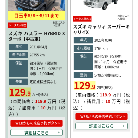
目玉車
8/8
〜
8/11
まで
お気に入り
トータス厚木店
へ登録
お気に入り
スズキ キャリィ スーパーキ
トータス大和店
へ登録
ャリイX
スズキ ハスラー HYBRID X
ターボ【中古車】
年式
2023年03月
年式
2021年04月
走行距離
1764 km
走行距離
28755 km
保証
部分保証（保証期
間：1ヶ月 保証走行
保証
部分保証（保証期
距離：1,000km）
間：1ヶ月 保証走行
距離：1,000km）
整備
定期点検整備なし
129
整備
定期点検整備なし
.9
129
万円(税込)
.9
（車両価格：
119.9
万円（税
万円(税込)
込） / 諸費用：
10
万円（税
（車両価格：
119.9
万円（税
込））
込） / 諸費用：
10
万円（税
込））
WEBからの来店予約ボタン
WEBからの来店予約ボタン
詳細はこちら
詳細はこちら