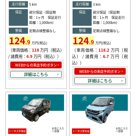
走行距離
走行距離
5 km
3 km
保証
保証
部分保証（保証期
部分保証（保証期
間：1ヶ月 保証走行
間：1ヶ月 保証走行
距離：1,000km）
距離：1,000km）
整備
整備
定期点検整備なし
定期点検整備なし
124
124
.9
.9
万円(税込)
万円(税込)
（車両価格：
118
万円（税込）
（車両価格：
118.2
万円（税
/ 諸費用：
6.9
万円（税込））
込） / 諸費用：
6.7
万円（税
込））
WEBからの来店予約ボタン
WEBからの来店予約ボタン
詳細はこちら
詳細はこちら
お気に入り
お気に入り
トータス平塚店
へ登録
トータス厚木店
へ登録