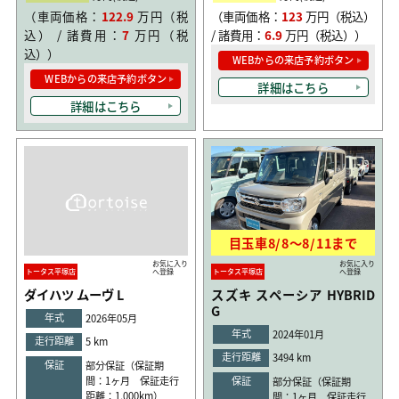
（車両価格：
122.9
万円（税
（車両価格：
123
万円（税込）
込） / 諸費用：
7
万円（税
/ 諸費用：
6.9
万円（税込））
込））
WEBからの来店予約ボタン
WEBからの来店予約ボタン
詳細はこちら
詳細はこちら
目玉車
8/8
〜
8/11
まで
お気に入り
お気に入り
トータス平塚店
へ登録
トータス平塚店
へ登録
ダイハツ ムーヴ L
スズキ スペーシア HYBRID
G
年式
2026年05月
年式
2024年01月
走行距離
5 km
走行距離
3494 km
保証
部分保証（保証期
間：1ヶ月 保証走行
保証
部分保証（保証期
距離：1,000km）
間：1ヶ月 保証走行