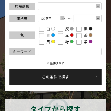
店舗選択
～
価格帯
白
灰
黒
色
青
赤
茶
黄
緑
紫
キーワード
× 条件クリア
タイプから探す