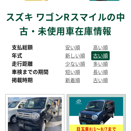
スズキ ワゴンRスマイルの中
古・未使用車在庫情報
支払総額
安い順
高い順
年式
新しい順
古い順
走行距離
少ない順
多い順
車検までの期間
短い順
長い順
掲載時期
新着順
古い順
目玉車
8/1
〜
8/7
まで