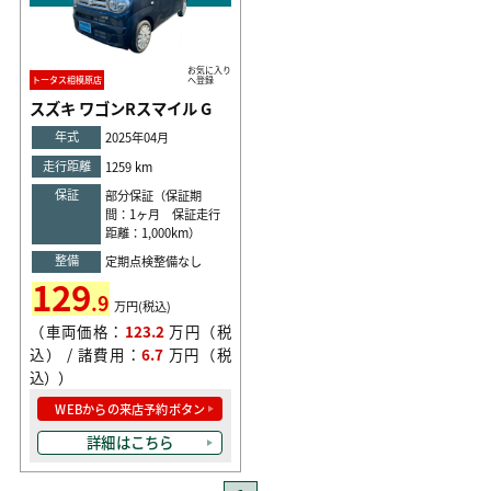
お気に入り
トータス相模原店
へ登録
スズキ ワゴンRスマイル G
年式
2025年04月
走行距離
1259 km
保証
部分保証（保証期
間：1ヶ月 保証走行
距離：1,000km）
整備
定期点検整備なし
129
.9
万円(税込)
（車両価格：
123.2
万円（税
込） / 諸費用：
6.7
万円（税
込））
WEBからの来店予約ボタン
詳細はこちら