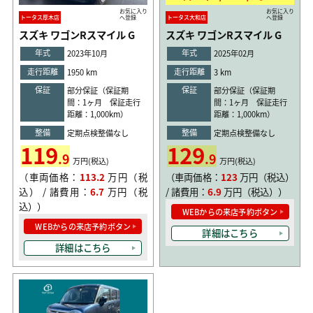
お気に入り
お気に入り
トータス厚木店
へ登録
トータス大和店
へ登録
スズキ ワゴンRスマイル G
スズキ ワゴンRスマイル G
年式
年式
2023年10月
2025年02月
走行距離
走行距離
1950 km
3 km
保証
保証
部分保証（保証期
部分保証（保証期
間：1ヶ月 保証走行
間：1ヶ月 保証走行
距離：1,000km）
距離：1,000km）
整備
整備
定期点検整備なし
定期点検整備なし
119
129
.9
.9
万円(税込)
万円(税込)
（車両価格：
113.2
万円（税
（車両価格：
123
万円（税込）
込） / 諸費用：
6.7
万円（税
/ 諸費用：
6.9
万円（税込））
込））
WEBからの来店予約ボタン
WEBからの来店予約ボタン
詳細はこちら
詳細はこちら