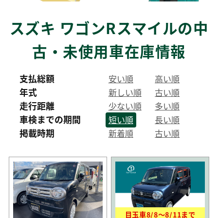
スズキ ワゴンRスマイルの中
古・未使用車在庫情報
支払総額
安い順
高い順
年式
新しい順
古い順
走行距離
少ない順
多い順
車検までの期間
短い順
長い順
掲載時期
新着順
古い順
目玉車
8/8
〜
8/11
まで