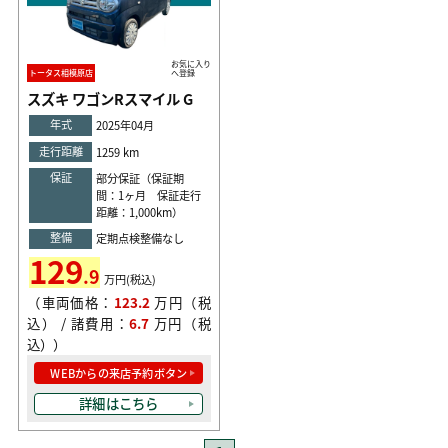
お気に入り
トータス相模原店
へ登録
スズキ ワゴンRスマイル G
年式
2025年04月
走行距離
1259 km
保証
部分保証（保証期
間：1ヶ月 保証走行
距離：1,000km）
整備
定期点検整備なし
129
.9
万円(税込)
（車両価格：
123.2
万円（税
込） / 諸費用：
6.7
万円（税
込））
WEBからの来店予約ボタン
詳細はこちら